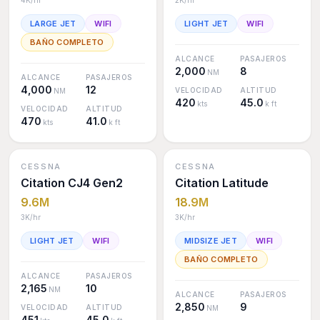
4K
/hr
2K
/hr
LARGE JET
WIFI
LIGHT JET
WIFI
BAÑO COMPLETO
ALCANCE
PASAJEROS
2,000
8
NM
ALCANCE
PASAJEROS
4,000
12
VELOCIDAD
ALTITUD
NM
420
45.0
kts
k ft
VELOCIDAD
ALTITUD
470
41.0
kts
k ft
CESSNA
CESSNA
Citation CJ4 Gen2
Citation Latitude
9.6M
18.9M
3K
/hr
3K
/hr
LIGHT JET
WIFI
MIDSIZE JET
WIFI
BAÑO COMPLETO
ALCANCE
PASAJEROS
2,165
10
NM
ALCANCE
PASAJEROS
2,850
9
VELOCIDAD
ALTITUD
NM
451
45.0