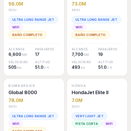
56.0M
73.0M
5K
/hr
6K
/hr
ULTRA LONG RANGE JET
ULTRA LONG RANGE JET
WIFI
WIFI
BAÑO COMPLETO
BAÑO COMPLETO
ALCANCE
PASAJEROS
ALCANCE
PASAJEROS
6,600
17
7,700
19
NM
NM
VELOCIDAD
ALTITUD
VELOCIDAD
ALTITUD
505
51.0
493
51.0
kts
k ft
kts
k ft
BOMBARDIER
HONDA
Global 8000
HondaJet Elite II
78.0M
7.0M
6K
/hr
2K
/hr
ULTRA LONG RANGE JET
VERY LIGHT JET
WIFI
PISTA CORTA
WIFI