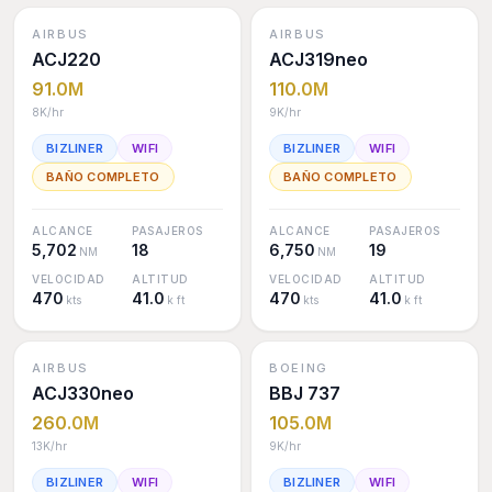
Modelos disponibles
AIRBUS
AIRBUS
ACJ220
ACJ319neo
91.0M
110.0M
8K
/hr
9K
/hr
BIZLINER
WIFI
BIZLINER
WIFI
BAÑO COMPLETO
BAÑO COMPLETO
ALCANCE
PASAJEROS
ALCANCE
PASAJEROS
5,702
18
6,750
19
NM
NM
VELOCIDAD
ALTITUD
VELOCIDAD
ALTITUD
470
41.0
470
41.0
kts
k ft
kts
k ft
AIRBUS
BOEING
ACJ330neo
BBJ 737
260.0M
105.0M
13K
/hr
9K
/hr
BIZLINER
WIFI
BIZLINER
WIFI