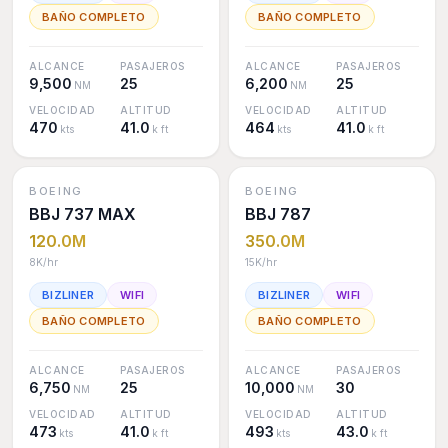
BAÑO COMPLETO
BAÑO COMPLETO
ALCANCE
PASAJEROS
ALCANCE
PASAJEROS
9,500
25
6,200
25
NM
NM
VELOCIDAD
ALTITUD
VELOCIDAD
ALTITUD
470
41.0
464
41.0
kts
k ft
kts
k ft
BOEING
BOEING
BBJ 737 MAX
BBJ 787
120.0M
350.0M
8K
/hr
15K
/hr
BIZLINER
WIFI
BIZLINER
WIFI
BAÑO COMPLETO
BAÑO COMPLETO
ALCANCE
PASAJEROS
ALCANCE
PASAJEROS
6,750
25
10,000
30
NM
NM
VELOCIDAD
ALTITUD
VELOCIDAD
ALTITUD
473
41.0
493
43.0
kts
k ft
kts
k ft