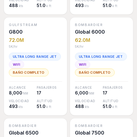
VELOCIDAD
ALTITUD
VELOCIDAD
ALTITUD
488
51.0
493
51.0
kts
k ft
kts
k ft
GULFSTREAM
BOMBARDIER
G800
Global 6000
72.0M
62.0M
5K
/hr
5K
/hr
ULTRA LONG RANGE JET
ULTRA LONG RANGE JET
WIFI
WIFI
BAÑO COMPLETO
BAÑO COMPLETO
ALCANCE
PASAJEROS
ALCANCE
PASAJEROS
8,000
17
6,000
17
NM
NM
VELOCIDAD
ALTITUD
VELOCIDAD
ALTITUD
493
51.0
488
51.0
kts
k ft
kts
k ft
BOMBARDIER
BOMBARDIER
Global 6500
Global 7500