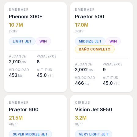
EMBRAER
EMBRAER
Phenom 300E
Praetor 500
10.7M
17.0M
2K
/hr
3K
/hr
LIGHT JET
WIFI
MIDSIZE JET
WIFI
BAÑO COMPLETO
ALCANCE
PASAJEROS
2,010
8
NM
ALCANCE
PASAJEROS
3,002
9
VELOCIDAD
ALTITUD
NM
453
45.0
kts
k ft
VELOCIDAD
ALTITUD
466
45.0
kts
k ft
EMBRAER
CIRRUS
Praetor 600
Vision Jet SF50
21.5M
3.2M
4K
/hr
1K
/hr
SUPER MIDSIZE JET
VERY LIGHT JET