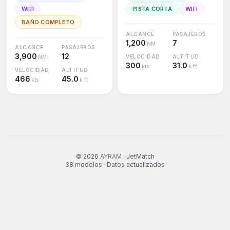
WIFI
PISTA CORTA
WIFI
BAÑO COMPLETO
ALCANCE
PASAJEROS
1,200
7
NM
ALCANCE
PASAJEROS
3,900
12
VELOCIDAD
ALTITUD
NM
300
31.0
kts
k ft
VELOCIDAD
ALTITUD
466
45.0
kts
k ft
© 2026
AYRAM
· JetMatch
38
modelos
·
Datos actualizados