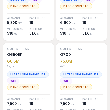
BAÑO COMPLETO
BAÑO COMPLETO
ALCANCE
PASAJEROS
ALCANCE
PASAJEROS
5,300
19
6,600
19
NM
NM
VELOCIDAD
ALTITUD
VELOCIDAD
ALTITUD
516
51.0
516
51.0
kts
k ft
kts
k ft
GULFSTREAM
GULFSTREAM
G650ER
G700
66.5M
75.0M
5K
/hr
6K
/hr
ULTRA LONG RANGE JET
ULTRA LONG RANGE JET
WIFI
WIFI
BAÑO COMPLETO
BAÑO COMPLETO
ALCANCE
PASAJEROS
ALCANCE
PASAJEROS
7,500
19
7,500
19
NM
NM