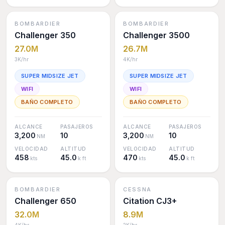
BOMBARDIER
BOMBARDIER
Challenger 350
Challenger 3500
27.0M
26.7M
3K
/hr
4K
/hr
SUPER MIDSIZE JET
SUPER MIDSIZE JET
WIFI
WIFI
BAÑO COMPLETO
BAÑO COMPLETO
ALCANCE
PASAJEROS
ALCANCE
PASAJEROS
3,200
10
3,200
10
NM
NM
VELOCIDAD
ALTITUD
VELOCIDAD
ALTITUD
458
45.0
470
45.0
kts
k ft
kts
k ft
BOMBARDIER
CESSNA
Challenger 650
Citation CJ3+
32.0M
8.9M