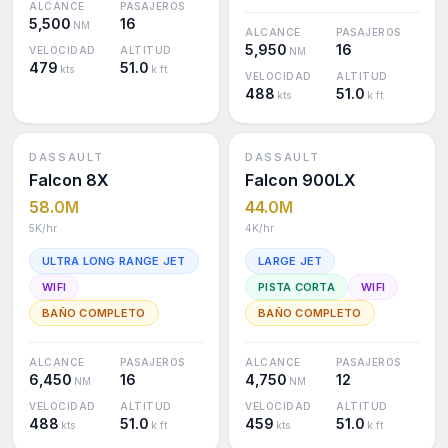
ALCANCE
PASAJEROS
5,500
16
NM
ALCANCE
PASAJEROS
5,950
16
VELOCIDAD
ALTITUD
NM
479
51.0
kts
k ft
VELOCIDAD
ALTITUD
488
51.0
kts
k ft
DASSAULT
DASSAULT
Falcon 8X
Falcon 900LX
58.0M
44.0M
5K
/hr
4K
/hr
ULTRA LONG RANGE JET
LARGE JET
WIFI
PISTA CORTA
WIFI
BAÑO COMPLETO
BAÑO COMPLETO
ALCANCE
PASAJEROS
ALCANCE
PASAJEROS
6,450
16
4,750
12
NM
NM
VELOCIDAD
ALTITUD
VELOCIDAD
ALTITUD
488
51.0
459
51.0
kts
k ft
kts
k ft