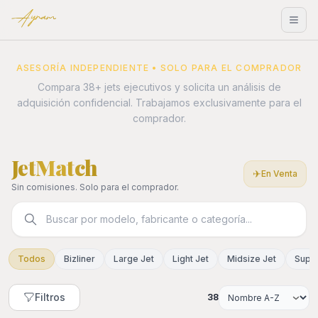
Ayram
ASESORÍA INDEPENDIENTE • SOLO PARA EL COMPRADOR
Compara 38+ jets ejecutivos y solicita un análisis de
adquisición confidencial. Trabajamos exclusivamente para el
comprador.
JetMatch
✈
En Venta
Sin comisiones. Solo para el comprador.
Todos
Bizliner
Large Jet
Light Jet
Midsize Jet
Super
Filtros
38
Ordenar por