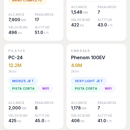
BAÑO COMPLETO
ALCANCE
PASAJEROS
1,546
7
NM
ALCANCE
PASAJEROS
7,900
17
VELOCIDAD
ALTITUD
NM
422
43.0
kts
k ft
VELOCIDAD
ALTITUD
496
51.0
kts
k ft
PILATUS
EMBRAER
PC-24
Phenom 100EV
12.2M
4.9M
3K
/hr
2K
/hr
MIDSIZE JET
VERY LIGHT JET
PISTA CORTA
WIFI
PISTA CORTA
WIFI
ALCANCE
PASAJEROS
ALCANCE
PASAJEROS
2,000
8
1,178
7
NM
NM
VELOCIDAD
ALTITUD
VELOCIDAD
ALTITUD
425
45.0
406
41.0
kts
k ft
kts
k ft