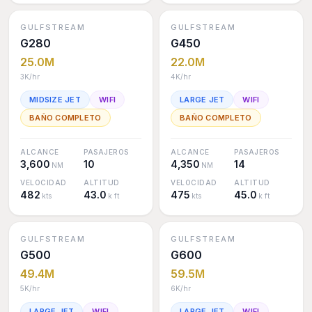
GULFSTREAM
GULFSTREAM
G280
G450
25.0M
22.0M
3K
/hr
4K
/hr
MIDSIZE JET
WIFI
LARGE JET
WIFI
BAÑO COMPLETO
BAÑO COMPLETO
ALCANCE
PASAJEROS
ALCANCE
PASAJEROS
3,600
10
4,350
14
NM
NM
VELOCIDAD
ALTITUD
VELOCIDAD
ALTITUD
482
43.0
475
45.0
kts
k ft
kts
k ft
GULFSTREAM
GULFSTREAM
G500
G600
49.4M
59.5M
5K
/hr
6K
/hr
LARGE JET
WIFI
LARGE JET
WIFI