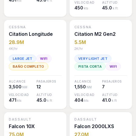
kts
k ft
VELOCIDAD
ALTITUD
450
45.0
kts
k ft
CESSNA
CESSNA
Citation Longitude
Citation M2 Gen2
28.9M
5.5M
4K
/hr
2K
/hr
LARGE JET
WIFI
VERY LIGHT JET
BAÑO COMPLETO
PISTA CORTA
WIFI
ALCANCE
PASAJEROS
ALCANCE
PASAJEROS
3,500
12
1,550
7
NM
NM
VELOCIDAD
ALTITUD
VELOCIDAD
ALTITUD
471
45.0
404
41.0
kts
k ft
kts
k ft
DASSAULT
DASSAULT
Falcon 10X
Falcon 2000LXS
75.0M
27.0M