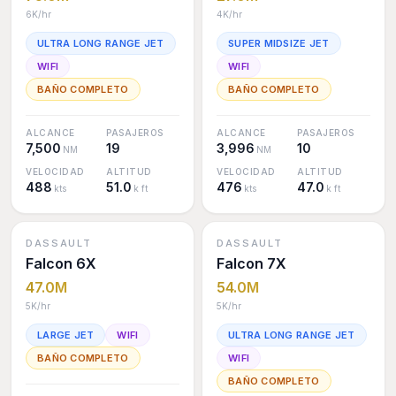
6K
/hr
4K
/hr
ULTRA LONG RANGE JET
SUPER MIDSIZE JET
WIFI
WIFI
BAÑO COMPLETO
BAÑO COMPLETO
ALCANCE
PASAJEROS
ALCANCE
PASAJEROS
7,500
19
3,996
10
NM
NM
VELOCIDAD
ALTITUD
VELOCIDAD
ALTITUD
488
51.0
476
47.0
kts
k ft
kts
k ft
DASSAULT
DASSAULT
Falcon 6X
Falcon 7X
47.0M
54.0M
5K
/hr
5K
/hr
LARGE JET
WIFI
ULTRA LONG RANGE JET
BAÑO COMPLETO
WIFI
BAÑO COMPLETO